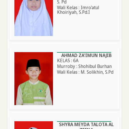
S. Pd
Wali Kelas : Imro'atul
Khoiriyah, S.Pd.I
AHMAD ZA'IMUN NAJIB
KELAS : 6A
Murroby : Shohibul Burhan
Wali Kelas : M. Solikhin, S.Pd
SHYRA MEYDA TALOTA AL